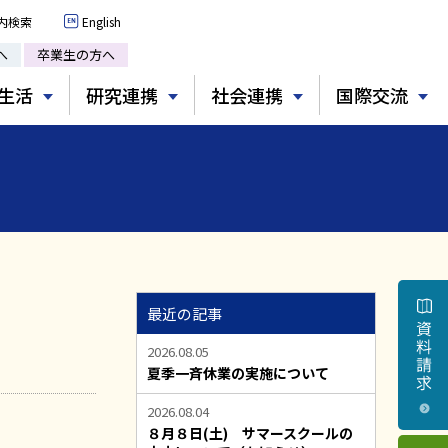
内検索
English
へ
卒業生の方へ
生活
研究連携
社会連携
国際交流
最近の記事
2026.08.05
夏季一斉休業の実施について
2026.08.04
８月８日(土) サマースクールの