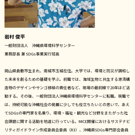
岩村 俊平
一般財団法人 沖縄県環境科学センター
業務部長 兼 SDGs事業実行班長
岡山県倉敷市生まれ、南城市玉城在住。大学では、環境と防災が調和し
た未来を創るための基礎を学ぶ。前職では、海域生物と共生する港湾構
造物のデザインやサンゴ移植の責任者など、現場の最前線で20年ほど活
動する。その後、一般財団法人沖縄県環境科学センターに転職。現職で
は、持続可能な沖縄社会の発展に少しでも役立ちたいとの思いで、あえ
てSDGsの専門家を名乗り、環境・福祉・観光など分野をまたがった社
会課題に関する活動を地道に行っている。MICE開催におけるサステナビ
リティガイドライン作成委員会委員（R3）、沖縄県SDGs専門部会委員