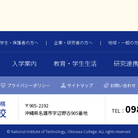
学生・保護者の方へ
企業・研究者の方へ
地域・一般の
入学案内
教育・学生生活
研究連
プライバシーポリシー
サイトマップ
お問い合わせ
09
〒905-2192
TEL：
沖縄県名護市字辺野古905番地
© National Institute of Technology, Okinawa College. ALL rights reserved.