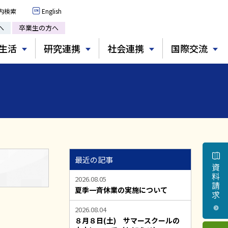
内検索
English
へ
卒業生の方へ
生活
研究連携
社会連携
国際交流
最近の記事
2026.08.05
夏季一斉休業の実施について
2026.08.04
８月８日(土) サマースクールの