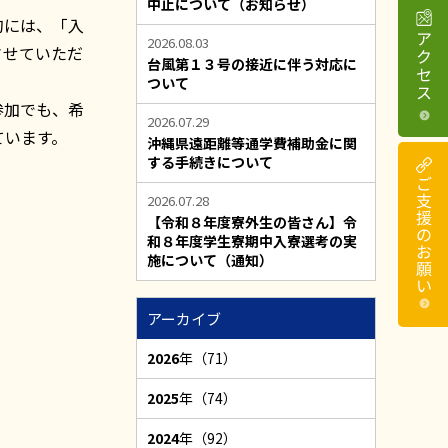
中止について（お知らせ）
的には、「入
2026.08.03
させていただ
台風第１３号の接近に伴う対応に
ついて
参加でも、希
2026.07.29
ています。
沖縄県遠距離等通学費補助金に関
する手続きについて
2026.07.28
【令和８年度寮外生の皆さん】令
和８年度学生寮期中入寮選考の実
施について（通知）
アーカイブ
2026
年（71）
2025
年（74）
2024
年（92）