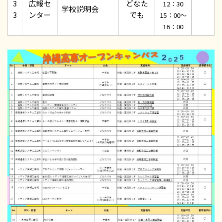
3
広報セ
どなた
12：30
学校説明会
3
ンター
でも
15：00～
16：00