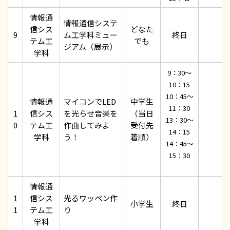
情報通
情報通信システ
信シス
どなた
9
ム工学科ミュー
終日
テム工
でも
ジアム（展示）
学科
9：30～
10：15
10：45～
情報通
マイコンでLED
中学生
11：30
1
信シス
を光らせ音楽を
（当日
13：30～
0
テム工
作曲してみよ
受付先
14：15
学科
う！
着順）
14：45～
15：30
情報通
1
信シス
光るワッペン作
小学生
終日
1
テム工
り
学科