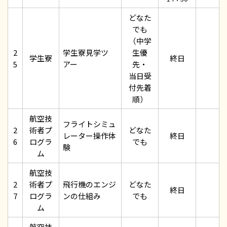
どなた
でも
（中学
2
学生寮見学ツ
生優
学生寮
終日
5
アー
先・
当日受
付先着
順）
航空技
フライトシミュ
2
術者プ
どなた
レーター操作体
終日
6
ログラ
でも
験
ム
航空技
2
術者プ
飛行機のエンジ
どなた
終日
7
ログラ
ンの仕組み
でも
ム
航空技