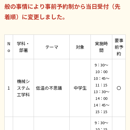
般の事情により事前予約制から当日受付（先
着順）に変更しました。
要事
N
学科・
実施時
テーマ
対象
前予
o
部署
間
約
9：30～
10：00
10：45～
機械シ
11：15
1
ステム
低温の不思議
中学生
〇
13：30～
工学科
14：00
14：45～
15：15
9：30～
10：15