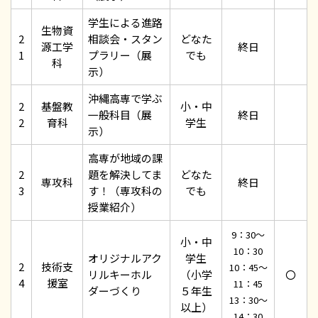
学生による進路
生物資
2
相談会・スタン
どなた
源工学
終日
1
プラリー（展
でも
科
示）
沖縄高専で学ぶ
2
基盤教
小・中
一般科目（展
終日
2
育科
学生
示）
高専が地域の課
2
題を解決してま
どなた
専攻科
終日
3
す！（専攻科の
でも
授業紹介）
9：30～
小・中
10：30
オリジナルアク
学生
2
技術支
10：45～
リルキーホル
（小学
〇
4
援室
11：45
ダーづくり
５年生
13：30～
以上）
14：30