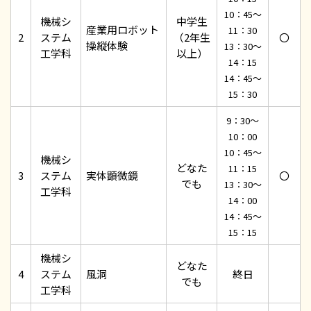
10：45～
機械シ
中学生
産業用ロボット
11：30
2
ステム
（2年生
〇
操縦体験
13：30～
工学科
以上）
14：15
14：45～
15：30
9：30～
10：00
10：45～
機械シ
どなた
11：15
3
ステム
実体顕微鏡
〇
でも
13：30～
工学科
14：00
14：45～
15：15
機械シ
どなた
4
ステム
風洞
終日
でも
工学科