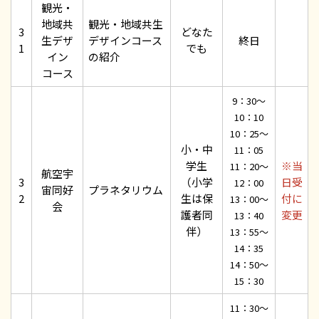
観光・
地域共
観光・地域共生
3
どなた
生デザ
デザインコース
終日
1
でも
イン
の紹介
コース
9：30～
10：10
10：25～
小・中
11：05
学生
※当
11：20～
航空宇
3
（小学
日受
12：00
宙同好
プラネタリウム
2
生は保
付に
13：00～
会
護者同
変更
13：40
伴）
13：55～
14：35
14：50～
15：30
11：30～