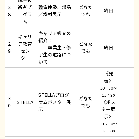
2
術者プ:
整備体験、部品
どなた
終日
8
ログラ
／機材展示
でも
ム
キャリア教育の
キャリ
紹介：
2
ア教育
どなた
卒業生・修
終日
9
セン
でも
了生の進路につ
ター
いて
《発
表》
10：50～
STELLAプログ
11：30
3
どなた
STELLA
ラムポスター展
《ポス
0
でも
示
ター展
示》
11：30～
16：00