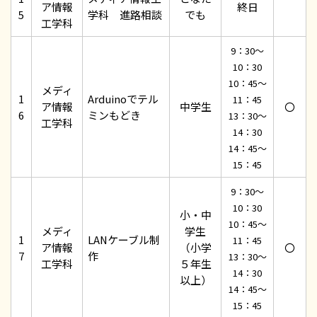
ア情報
終日
5
学科 進路相談
でも
工学科
9：30～
10：30
10：45～
メディ
1
Arduinoでテル
11：45
ア情報
中学生
〇
6
ミンもどき
13：30～
工学科
14：30
14：45～
15：45
9：30～
10：30
小・中
10：45～
メディ
学生
1
LANケーブル制
11：45
ア情報
（小学
〇
7
作
13：30～
工学科
５年生
14：30
以上）
14：45～
15：45