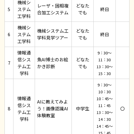
機械シ
レーザ・固相複
どなた
5
ステム
終日
合加工システム
でも
工学科
機械シ
機械システム工
どなた
6
ステム
終日
学科見学ツアー
でも
工学科
情報通
9：30～
信シス
魚AI博士のお絵
どなた
11：30
7
テム工
かき診断
でも
13：30～
学科
15：30
9：30～
10：30
情報通
10：45～
AIに教えてみよ
信シス
11：45
8
う！画像認識AI
中学生
〇
テム工
13：30～
体験教室
学科
14：30
14：45～
15：45