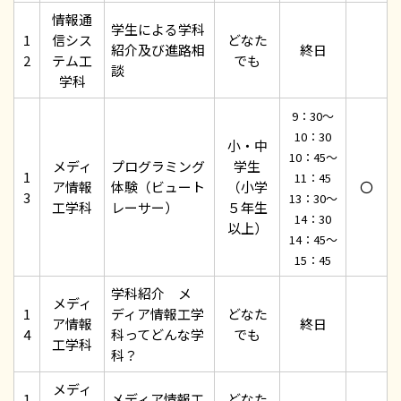
情報通
学生による学科
1
信シス
どなた
紹介及び進路相
終日
2
テム工
でも
談
学科
9：30～
10：30
小・中
10：45～
メディ
プログラミング
学生
1
11：45
ア情報
体験（ビュート
（小学
〇
3
13：30～
工学科
レーサー）
５年生
14：30
以上）
14：45～
15：45
学科紹介 メ
メディ
1
ディア情報工学
どなた
ア情報
終日
4
科ってどんな学
でも
工学科
科？
メディ
1
メディア情報工
どなた