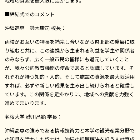
地域の資源を最大限に活かします。
■締結式でのコメント
沖縄高専 鈴木康司 校長：
両校がお互いの特長を補完し合いながら県北部の発展に取
り組むと共に、この連携から生まれる利益を学生や関係者
のみならず、広く一般市民の皆様にも還元していくこと
が、我々公的教育機関の使命であると認識しています。そ
れぞれが持つ知的・人的、そして施設の資源を最大限活用
すれば、必ずや新しい成果を生み出し続けられると確信し
ています。この関係を足掛かりに、地域への貢献を力強く
進めてまいります。
名桜大学 砂川昌範 学長：
沖縄高専の強みである情報技術力と本学の観光産業分野で
の知見を活かした協力は、沖縄の課題解決を担う人材育成