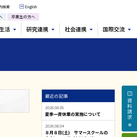
内検索
English
へ
卒業生の方へ
生活
研究連携
社会連携
国際交流
最近の記事
2026.08.05
夏季一斉休業の実施について
2026.08.04
８月８日(土) サマースクールの