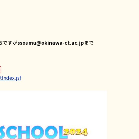
数ですが
ssoumu@okinawa-ct.ac.jp
まで
Index.jsf