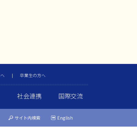
方へ
卒業生の方へ
携
社会連携
国際交流
サイト内検索
English