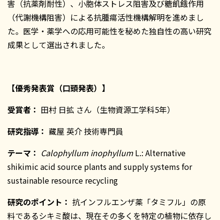
害（抗薬剤耐性）、小胞体ストレス阻害及び糖飢餓作用
（代謝機構阻害）による抗腫瘍活性機構解明を進めまし
た。医学・薬学への応用可能性を秘めた独自性の高い研究
成果として選出されました。
【優秀発表賞（口頭発表）】
受賞者：
田村 日拡 さん（生物資源工学科5年）
研究指導：
藏屋 英介 技術専門員
テーマ：
Calophyllum inophyllum
L.: Alternative
shikimic acid source plants and supply systems for
sustainable resource recycling
研究のポイント：
抗インフルエンザ薬「タミフル」の原
料であるシキミ酸は、現在その多くを特定の植物に依存し