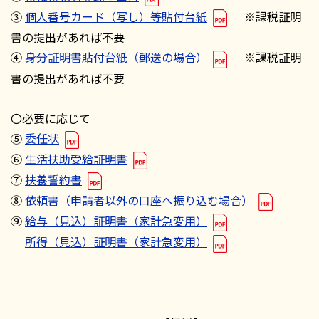
③
個人番号カード（写し）等貼付台紙
※課税証明
書の提出があれば不要
④
身分証明書貼付台紙（郵送の場合）
※課税証明
書の提出があれば不要
〇必要に応じて
⑤
委任状
⑥
生活扶助受給証明書
⑦
扶養誓約書
⑧
依頼書（申請者以外の口座へ振り込む場合）
⑨
給与（見込）証明書（家計急変用）
所得（見込）証明書（家計急変用）